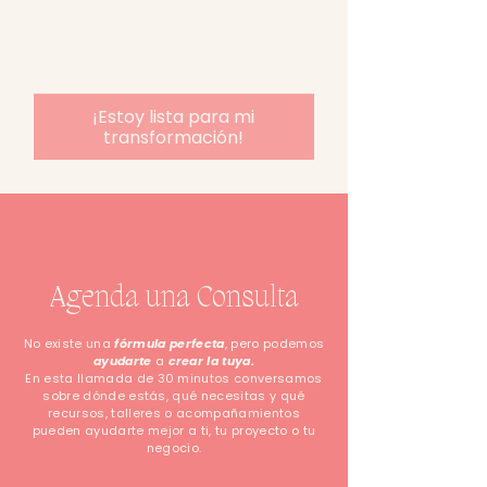
¡Estoy lista para mi
transformación!
Agenda una Consulta
No existe una
fórmula perfecta
, pero podemos
ayudarte
a
crear la tuya.
En esta llamada de 30 minutos conversamos
sobre dónde estás, qué necesitas y qué
recursos, talleres o acompañamientos
pueden ayudarte mejor a ti, tu proyecto o tu
negocio.