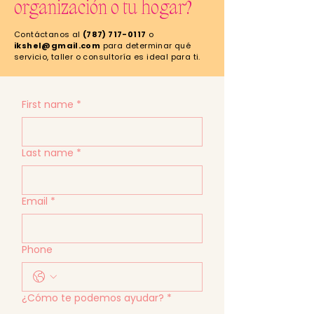
organización o tu hogar?
Contáctanos al
(787) 717-0117
o
ikshel@gmail.com
para determinar qué
servicio, taller o consultoría es ideal para ti.
First name
*
Last name
*
Email
*
Phone
¿Cómo te podemos ayudar?
*