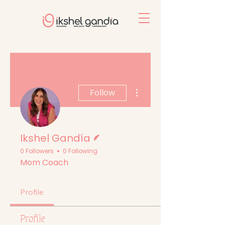
More actions
Follow
Writer
Ikshel Gandía
0 Followers
0 Following
Mom Coach
Profile
Profile