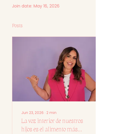
Join date: May 16, 2026
Posts
Jun 23, 2026
∙
2
min
La voz interior de nuestros
hijos es el alimento más